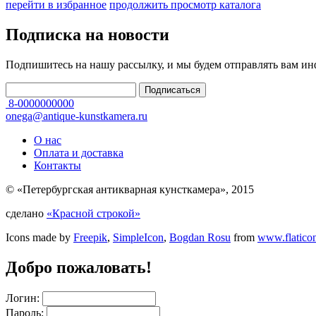
перейти в избранное
продолжить просмотр каталога
Подписка на новости
Подпишитесь на нашу рассылку, и мы будем отправлять вам и
8-0000000000
onega@antique-kunstkamera.ru
О нас
Оплата и доставка
Контакты
© «Петербургская антикварная кунсткамера», 2015
сделано
«Красной строкой»
Icons made by
Freepik
,
SimpleIcon
,
Bogdan Rosu
from
www.flatico
Добро пожаловать!
Логин:
Пароль: