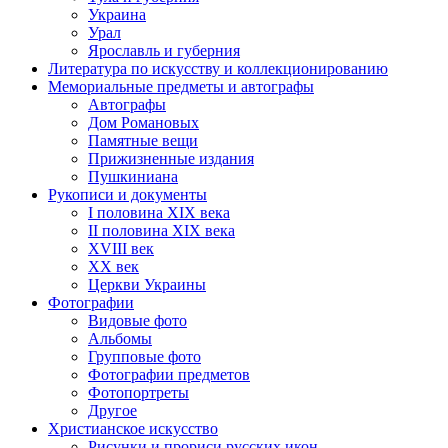
Украина
Урал
Ярославль и губерния
Литература по искусству и коллекционированию
Мемориальные предметы и автографы
Автографы
Дом Романовых
Памятные вещи
Прижизненные издания
Пушкиниана
Рукописи и документы
I половина XIX века
II половина XIX века
XVIII век
ХХ век
Церкви Украины
Фотографии
Видовые фото
Альбомы
Групповые фото
Фотографии предметов
Фотопортреты
Другое
Христианское искусство
Рисунки и прориси русских икон