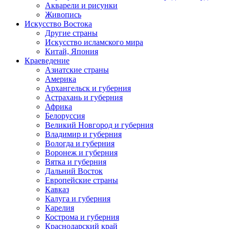
Акварели и рисунки
Живопись
Искусство Востока
Другие страны
Искусство исламского мира
Китай, Япония
Краеведение
Азиатские страны
Америка
Архангельск и губерния
Астрахань и губерния
Африка
Белоруссия
Великий Новгород и губерния
Владимир и губерния
Вологда и губерния
Воронеж и губерния
Вятка и губерния
Дальний Восток
Европейские страны
Кавказ
Калуга и губерния
Карелия
Кострома и губерния
Краснодарский край