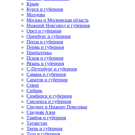
Крым
Курск и губерния
Молдова
Москва и Московская область
Нижний Новгород и губерния
Орел и губерния
Оренбург и губерния
Пенза и губерния
Пермь и губерния
Прибалтика
Псков и губерния
Рязань и губерния
С-Петербург и губерния
Самара и губерния
Саратов и губерния
Север
Сибирь
Симбирск и губерния
Смоленск и губерния
Среднее и Нижнее Поволжье
Средняя Азия
Тамбов и губерния
Татарстан
Тверь и губерния
Тула и губерния