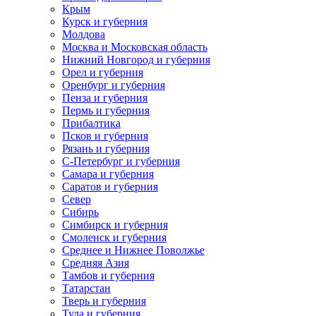
Крым
Курск и губерния
Молдова
Москва и Московская область
Нижний Новгород и губерния
Орел и губерния
Оренбург и губерния
Пенза и губерния
Пермь и губерния
Прибалтика
Псков и губерния
Рязань и губерния
С-Петербург и губерния
Самара и губерния
Саратов и губерния
Север
Сибирь
Симбирск и губерния
Смоленск и губерния
Среднее и Нижнее Поволжье
Средняя Азия
Тамбов и губерния
Татарстан
Тверь и губерния
Тула и губерния