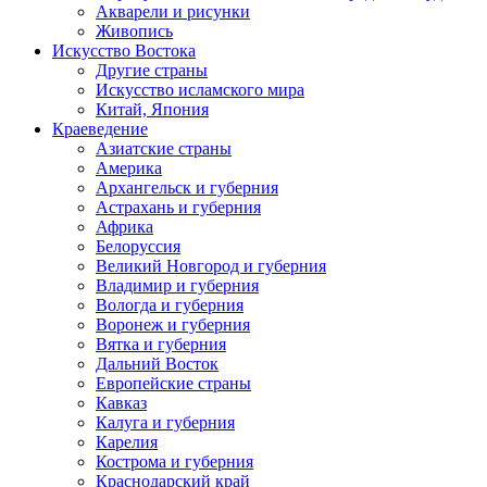
Акварели и рисунки
Живопись
Искусство Востока
Другие страны
Искусство исламского мира
Китай, Япония
Краеведение
Азиатские страны
Америка
Архангельск и губерния
Астрахань и губерния
Африка
Белоруссия
Великий Новгород и губерния
Владимир и губерния
Вологда и губерния
Воронеж и губерния
Вятка и губерния
Дальний Восток
Европейские страны
Кавказ
Калуга и губерния
Карелия
Кострома и губерния
Краснодарский край