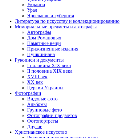
Украина
Урал
Ярославль и губерния
Литература по искусству и коллекционированию
Мемориальные предметы и автографы
Автографы
Дом Романовых
Памятные вещи
Прижизненные издания
Пушкиниана
Рукописи и документы
I половина XIX века
II половина XIX века
XVIII век
ХХ век
Церкви Украины
Фотографии
Видовые фото
Альбомы
Групповые фото
Фотографии предметов
Фотопортреты
Другое
Христианское искусство
Рисунки и прориси русских икон