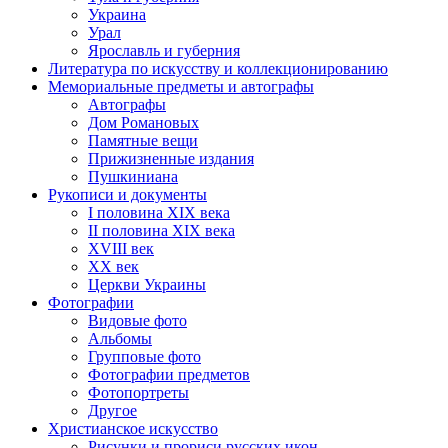
Украина
Урал
Ярославль и губерния
Литература по искусству и коллекционированию
Мемориальные предметы и автографы
Автографы
Дом Романовых
Памятные вещи
Прижизненные издания
Пушкиниана
Рукописи и документы
I половина XIX века
II половина XIX века
XVIII век
ХХ век
Церкви Украины
Фотографии
Видовые фото
Альбомы
Групповые фото
Фотографии предметов
Фотопортреты
Другое
Христианское искусство
Рисунки и прориси русских икон