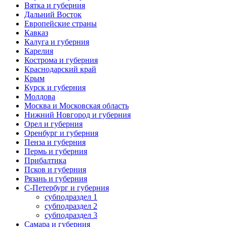
Вятка и губерния
Дальний Восток
Европейские страны
Кавказ
Калуга и губерния
Карелия
Кострома и губерния
Краснодарский край
Крым
Курск и губерния
Молдова
Москва и Московская область
Нижний Новгород и губерния
Орел и губерния
Оренбург и губерния
Пенза и губерния
Пермь и губерния
Прибалтика
Псков и губерния
Рязань и губерния
С-Петербург и губерния
субподраздел 1
субподраздел 2
субподраздел 3
Самара и губерния