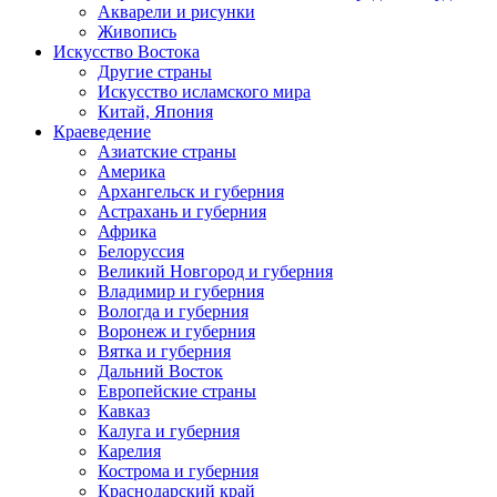
Акварели и рисунки
Живопись
Искусство Востока
Другие страны
Искусство исламского мира
Китай, Япония
Краеведение
Азиатские страны
Америка
Архангельск и губерния
Астрахань и губерния
Африка
Белоруссия
Великий Новгород и губерния
Владимир и губерния
Вологда и губерния
Воронеж и губерния
Вятка и губерния
Дальний Восток
Европейские страны
Кавказ
Калуга и губерния
Карелия
Кострома и губерния
Краснодарский край