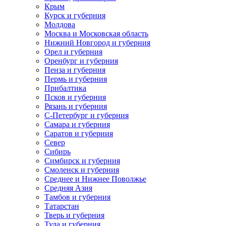
Крым
Курск и губерния
Молдова
Москва и Московская область
Нижний Новгород и губерния
Орел и губерния
Оренбург и губерния
Пенза и губерния
Пермь и губерния
Прибалтика
Псков и губерния
Рязань и губерния
С-Петербург и губерния
Самара и губерния
Саратов и губерния
Север
Сибирь
Симбирск и губерния
Смоленск и губерния
Среднее и Нижнее Поволжье
Средняя Азия
Тамбов и губерния
Татарстан
Тверь и губерния
Тула и губерния