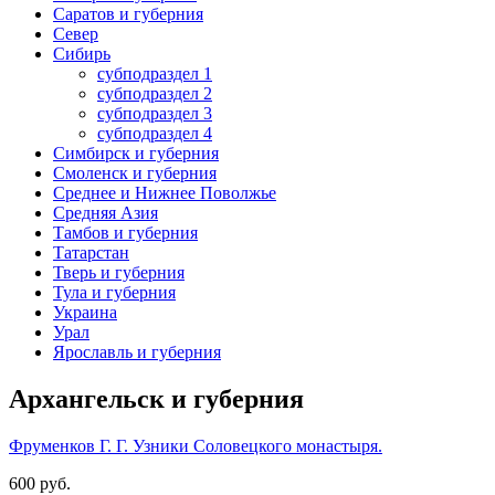
Саратов и губерния
Север
Сибирь
субподраздел 1
субподраздел 2
субподраздел 3
субподраздел 4
Симбирск и губерния
Смоленск и губерния
Среднее и Нижнее Поволжье
Средняя Азия
Тамбов и губерния
Татарстан
Тверь и губерния
Тула и губерния
Украина
Урал
Ярославль и губерния
Архангельск и губерния
Фруменков Г. Г. Узники Соловецкого монастыря.
600 руб.