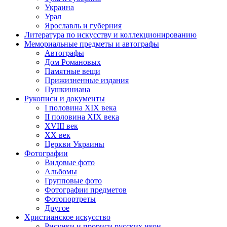
Украина
Урал
Ярославль и губерния
Литература по искусству и коллекционированию
Мемориальные предметы и автографы
Автографы
Дом Романовых
Памятные вещи
Прижизненные издания
Пушкиниана
Рукописи и документы
I половина XIX века
II половина XIX века
XVIII век
ХХ век
Церкви Украины
Фотографии
Видовые фото
Альбомы
Групповые фото
Фотографии предметов
Фотопортреты
Другое
Христианское искусство
Рисунки и прориси русских икон