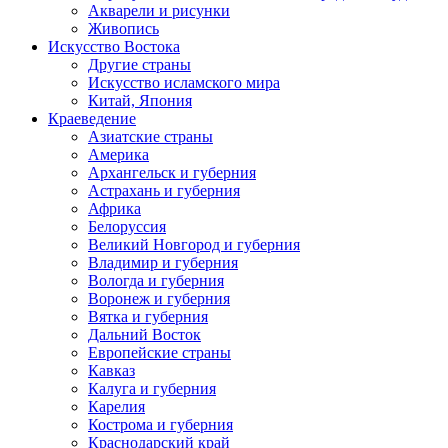
Акварели и рисунки
Живопись
Искусство Востока
Другие страны
Искусство исламского мира
Китай, Япония
Краеведение
Азиатские страны
Америка
Архангельск и губерния
Астрахань и губерния
Африка
Белоруссия
Великий Новгород и губерния
Владимир и губерния
Вологда и губерния
Воронеж и губерния
Вятка и губерния
Дальний Восток
Европейские страны
Кавказ
Калуга и губерния
Карелия
Кострома и губерния
Краснодарский край