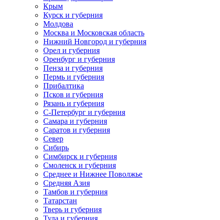
Крым
Курск и губерния
Молдова
Москва и Московская область
Нижний Новгород и губерния
Орел и губерния
Оренбург и губерния
Пенза и губерния
Пермь и губерния
Прибалтика
Псков и губерния
Рязань и губерния
С-Петербург и губерния
Самара и губерния
Саратов и губерния
Север
Сибирь
Симбирск и губерния
Смоленск и губерния
Среднее и Нижнее Поволжье
Средняя Азия
Тамбов и губерния
Татарстан
Тверь и губерния
Тула и губерния