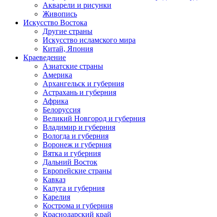
Акварели и рисунки
Живопись
Искусство Востока
Другие страны
Искусство исламского мира
Китай, Япония
Краеведение
Азиатские страны
Америка
Архангельск и губерния
Астрахань и губерния
Африка
Белоруссия
Великий Новгород и губерния
Владимир и губерния
Вологда и губерния
Воронеж и губерния
Вятка и губерния
Дальний Восток
Европейские страны
Кавказ
Калуга и губерния
Карелия
Кострома и губерния
Краснодарский край