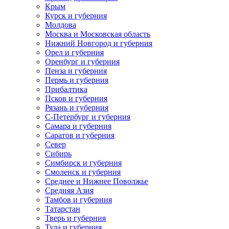
Крым
Курск и губерния
Молдова
Москва и Московская область
Нижний Новгород и губерния
Орел и губерния
Оренбург и губерния
Пенза и губерния
Пермь и губерния
Прибалтика
Псков и губерния
Рязань и губерния
С-Петербург и губерния
Самара и губерния
Саратов и губерния
Север
Сибирь
Симбирск и губерния
Смоленск и губерния
Среднее и Нижнее Поволжье
Средняя Азия
Тамбов и губерния
Татарстан
Тверь и губерния
Тула и губерния