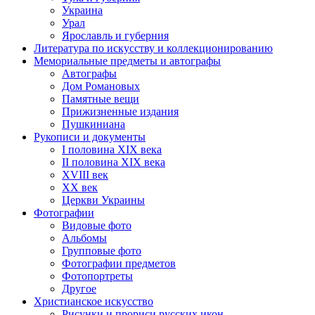
Украина
Урал
Ярославль и губерния
Литература по искусству и коллекционированию
Мемориальные предметы и автографы
Автографы
Дом Романовых
Памятные вещи
Прижизненные издания
Пушкиниана
Рукописи и документы
I половина XIX века
II половина XIX века
XVIII век
ХХ век
Церкви Украины
Фотографии
Видовые фото
Альбомы
Групповые фото
Фотографии предметов
Фотопортреты
Другое
Христианское искусство
Рисунки и прориси русских икон